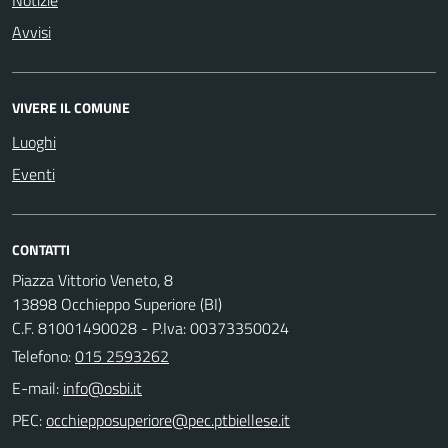
Avvisi
VIVERE IL COMUNE
Luoghi
Eventi
CONTATTI
Piazza Vittorio Veneto, 8
13898 Occhieppo Superiore (BI)
C.F. 81001490028 - P.Iva: 00373350024
Telefono:
015 2593262
E-mail:
PEC: