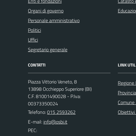
Enti e fondazioni
Catasto e
Organi di governo
Educazio
Personale amministrativo
Politici
Uffici
Segretario generale
CONTATTI
LINK UTIL
Piazza Vittorio Veneto, 8
Regione
13898 Occhieppo Superiore (BI)
Provincia
C.F. 81001490028 - P.Iva:
Comune d
00373350024
Telefono:
015 2593262
Obiettivi 
E-mail:
PEC: