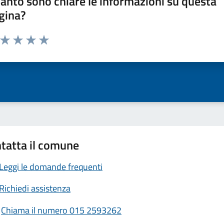
anto sono chiare le informazioni su questa
gina?
a da 1 a 5 stelle la pagina
ta 1 stelle su 5
Valuta 2 stelle su 5
Valuta 3 stelle su 5
Valuta 4 stelle su 5
Valuta 5 stelle su 5
tatta il comune
Leggi le domande frequenti
Richiedi assistenza
Chiama il numero 015 2593262