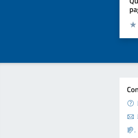
Qu
pa
Valut
Valu
Con