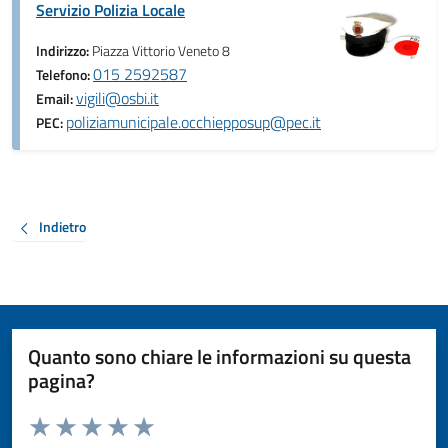
Servizio Polizia Locale
Indirizzo:
Piazza Vittorio Veneto 8
015 2592587
Telefono:
vigili@osbi.it
Email:
poliziamunicipale.occhiepposup@pec.it
PEC:
Indietro
Quanto sono chiare le informazioni su questa
pagina?
Valuta da 1 a 5 stelle la pagina