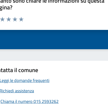
anto sono chiare le informazioni su questa
gina?
a da 1 a 5 stelle la pagina
ta 1 stelle su 5
Valuta 2 stelle su 5
Valuta 3 stelle su 5
Valuta 4 stelle su 5
Valuta 5 stelle su 5
tatta il comune
Leggi le domande frequenti
Richiedi assistenza
Chiama il numero 015 2593262