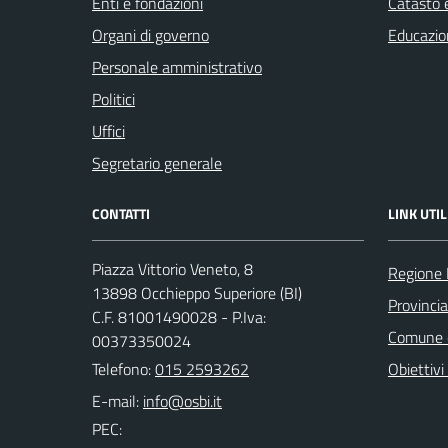
Enti e fondazioni
Catasto e
Organi di governo
Educazio
Personale amministrativo
Politici
Uffici
Segretario generale
CONTATTI
LINK UTIL
Piazza Vittorio Veneto, 8
Regione
13898 Occhieppo Superiore (BI)
Provincia
C.F. 81001490028 - P.Iva:
Comune d
00373350024
Telefono:
015 2593262
Obiettivi 
E-mail:
PEC: