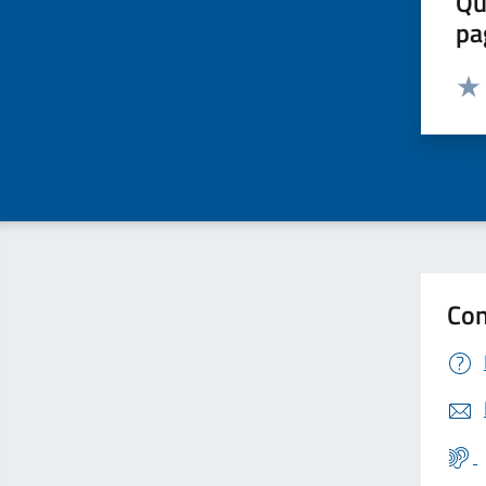
Qu
pa
Valut
Valu
Con