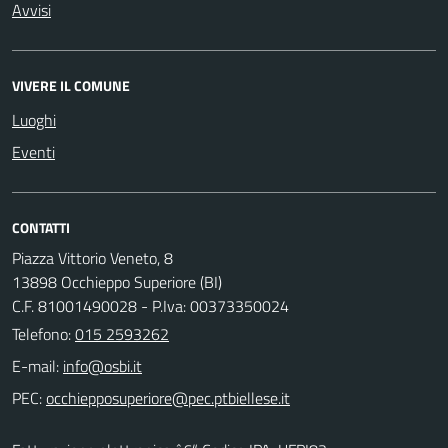
Avvisi
VIVERE IL COMUNE
Luoghi
Eventi
CONTATTI
Piazza Vittorio Veneto, 8
13898 Occhieppo Superiore (BI)
C.F. 81001490028 - P.Iva: 00373350024
Telefono:
015 2593262
E-mail:
PEC: