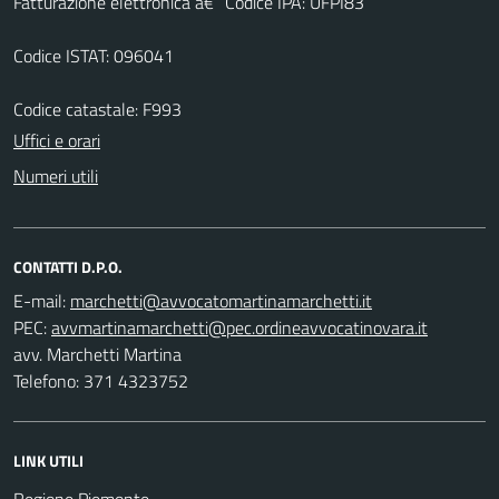
Fatturazione elettronica â€“ Codice IPA: UFPI83
Codice ISTAT: 096041
Codice catastale: F993
Uffici e orari
Numeri utili
CONTATTI D.P.O.
E-mail:
PEC:
avv. Marchetti Martina
Telefono: 371 4323752
LINK UTILI
Regione Piemonte