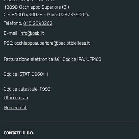
13898 Occhieppo Superiore (BI)
C.F. 81001490028 - P.Iva: 00373350024
Telefono:
015 2593262
E-mail:
PEC:
Fatturazione elettronica â€“ Codice IPA: UFPI83
Codice ISTAT: 096041
Codice catastale: F993
Uffici e orari
Numeri utili
CONTATTI D.P.O.