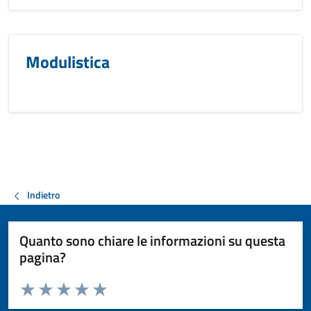
Modulistica
Indietro
Quanto sono chiare le informazioni su questa
pagina?
Valuta da 1 a 5 stelle la pagina
Valuta 1 stelle su 5
Valuta 2 stelle su 5
Valuta 3 stelle su 5
Valuta 4 stelle su 5
Valuta 5 stelle su 5