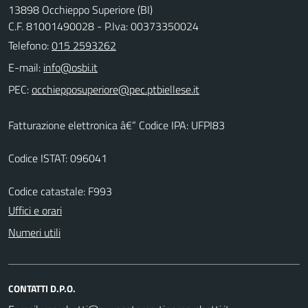
13898 Occhieppo Superiore (BI)
C.F. 81001490028 - P.Iva: 00373350024
Telefono:
015 2593262
E-mail:
PEC:
Fatturazione elettronica â€“ Codice IPA: UFPI83
Codice ISTAT: 096041
Codice catastale: F993
Uffici e orari
Numeri utili
CONTATTI D.P.O.