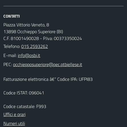
CONTATTI
Piazza Vittorio Veneto, 8
13898 Occhieppo Superiore (BI)
C.F. 81001490028 - P.Iva: 00373350024
Telefono:
015 2593262
E-mail:
PEC:
Fatturazione elettronica â€“ Codice IPA: UFPI83
Codice ISTAT: 096041
Codice catastale: F993
Uffici e orari
Numeri utili