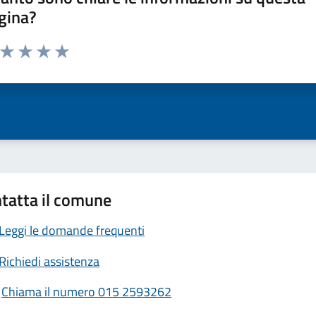
gina?
a da 1 a 5 stelle la pagina
ta 1 stelle su 5
Valuta 2 stelle su 5
Valuta 3 stelle su 5
Valuta 4 stelle su 5
Valuta 5 stelle su 5
tatta il comune
Leggi le domande frequenti
Richiedi assistenza
Chiama il numero 015 2593262