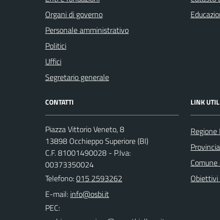
Organi di governo
Educazio
Personale amministrativo
Politici
Uffici
Segretario generale
CONTATTI
LINK UTIL
Piazza Vittorio Veneto, 8
Regione
13898 Occhieppo Superiore (BI)
Provincia
C.F. 81001490028 - P.Iva:
Comune d
00373350024
Telefono:
015 2593262
Obiettivi 
E-mail:
PEC: