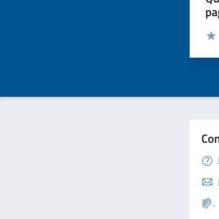
pa
Valut
Valu
Con