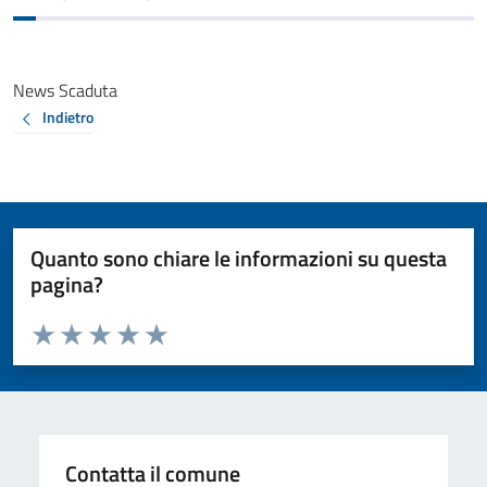
News Scaduta
Indietro
Quanto sono chiare le informazioni su questa
pagina?
Valuta da 1 a 5 stelle la pagina
Valuta 1 stelle su 5
Valuta 2 stelle su 5
Valuta 3 stelle su 5
Valuta 4 stelle su 5
Valuta 5 stelle su 5
Contatta il comune