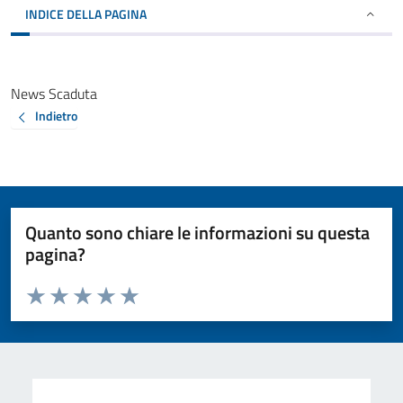
INDICE DELLA PAGINA
News Scaduta
Indietro
Quanto sono chiare le informazioni su questa
pagina?
Valuta da 1 a 5 stelle la pagina
Valuta 1 stelle su 5
Valuta 2 stelle su 5
Valuta 3 stelle su 5
Valuta 4 stelle su 5
Valuta 5 stelle su 5