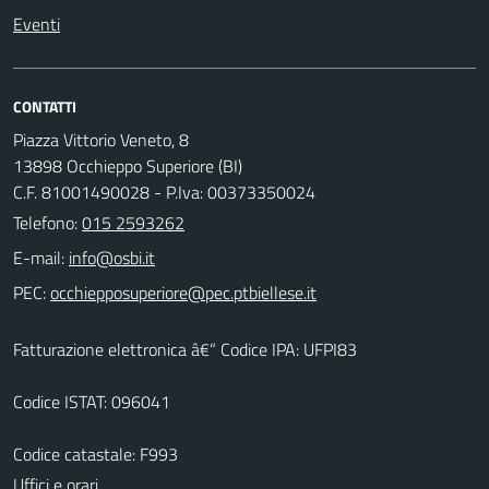
Eventi
CONTATTI
Piazza Vittorio Veneto, 8
13898 Occhieppo Superiore (BI)
C.F. 81001490028 - P.Iva: 00373350024
Telefono:
015 2593262
E-mail:
PEC:
Fatturazione elettronica â€“ Codice IPA: UFPI83
Codice ISTAT: 096041
Codice catastale: F993
Uffici e orari