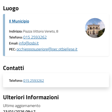
Luogo
Il Municipio
Indirizzo:
Piazza Vittorio Veneto, 8
015 2593262
Telefono:
info@osbi.it
Email:
occhiepposuperiore@pec.ptbiellese.it
PEC:
Contatti
Telefono:
015 2593262
Ulteriori Informazioni
Ultimo aggiornamento
23/01/2026 09:47