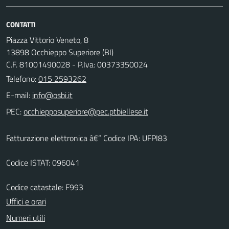
CONTATTI
Piazza Vittorio Veneto, 8
13898 Occhieppo Superiore (BI)
C.F. 81001490028 - P.Iva: 00373350024
Telefono:
015 2593262
E-mail:
PEC:
Fatturazione elettronica â€“ Codice IPA: UFPI83
Codice ISTAT: 096041
Codice catastale: F993
Uffici e orari
Numeri utili