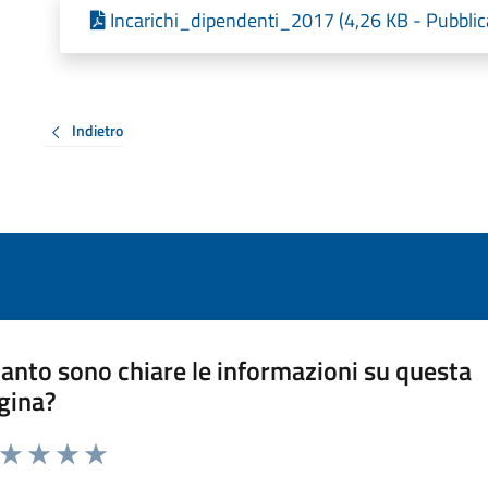
Incarichi_dipendenti_2017 (4,26 KB - Pubblic
Indietro
anto sono chiare le informazioni su questa
gina?
a da 1 a 5 stelle la pagina
ta 1 stelle su 5
Valuta 2 stelle su 5
Valuta 3 stelle su 5
Valuta 4 stelle su 5
Valuta 5 stelle su 5