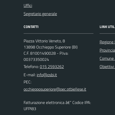
Uffici
Segretario generale
CONTATTI
LINK UTIL
Piazza Vittorio Veneto, 8
Regione
13898 Occhieppo Superiore (BI)
Provincia
C.F. 81001490028 - P.Iva:
Comune d
00373350024
Telefono:
015 2593262
Obiettivi 
E-mail:
PEC:
Fatturazione elettronica â€“ Codice IPA:
UFPI83