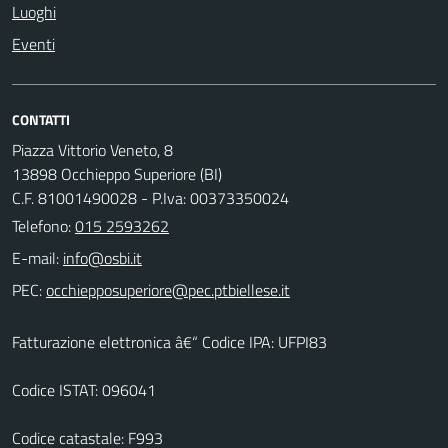
Luoghi
Eventi
CONTATTI
Piazza Vittorio Veneto, 8
13898 Occhieppo Superiore (BI)
C.F. 81001490028 - P.Iva: 00373350024
Telefono:
015 2593262
E-mail:
PEC:
Fatturazione elettronica â€“ Codice IPA: UFPI83
Codice ISTAT: 096041
Codice catastale: F993