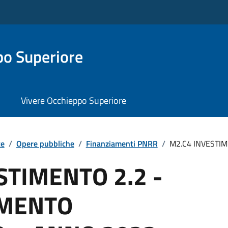
o Superiore
Vivere Occhieppo Superiore
te
/
Opere pubbliche
/
Finanziamenti PNRR
/
M2.C4 INVESTIME
STIMENTO 2.2 -
AMENTO