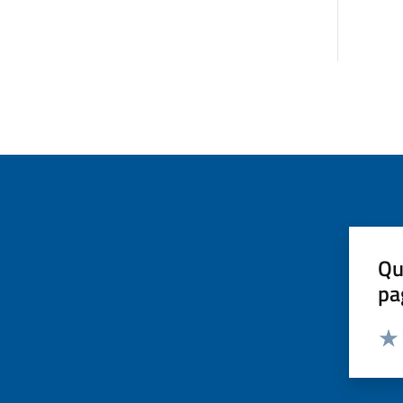
Qu
pa
Valut
Valu