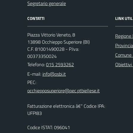
Segretario generale
CONTATTI
LINK UTIL
Piazza Vittorio Veneto, 8
Regione
13898 Occhieppo Superiore (BI)
Provincia
C.F. 81001490028 - P.Iva:
Comune d
00373350024
Telefono:
015 2593262
Obiettivi 
E-mail:
PEC:
Fatturazione elettronica â€“ Codice IPA:
UFPI83
Codice ISTAT: 096041