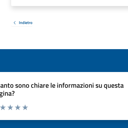
Indietro
anto sono chiare le informazioni su questa
gina?
a da 1 a 5 stelle la pagina
ta 1 stelle su 5
Valuta 2 stelle su 5
Valuta 3 stelle su 5
Valuta 4 stelle su 5
Valuta 5 stelle su 5