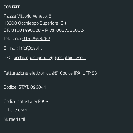
CONTATTI
Piazza Vittorio Veneto, 8
13898 Occhieppo Superiore (BI)
C.F. 81001490028 - P.Iva: 00373350024
Telefono:
015 2593262
E-mail:
PEC:
Fatturazione elettronica â€“ Codice IPA: UFPI83
Codice ISTAT: 096041
Codice catastale: F993
Uffici e orari
Numeri utili