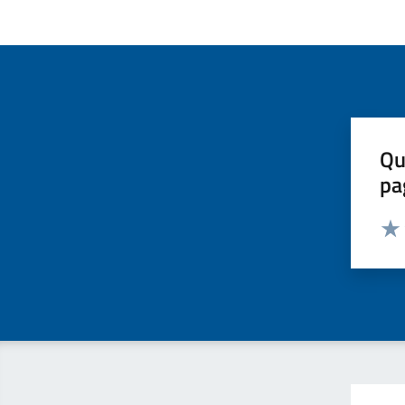
Qu
pa
Valut
Valu