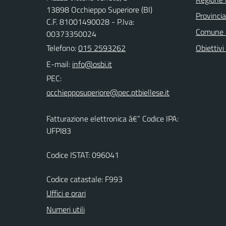
13898 Occhieppo Superiore (BI)
Provincia
C.F. 81001490028 - P.Iva:
Comune d
00373350024
Telefono:
015 2593262
Obiettivi 
E-mail:
PEC:
Fatturazione elettronica â€“ Codice IPA:
UFPI83
Codice ISTAT: 096041
Codice catastale: F993
Uffici e orari
Numeri utili