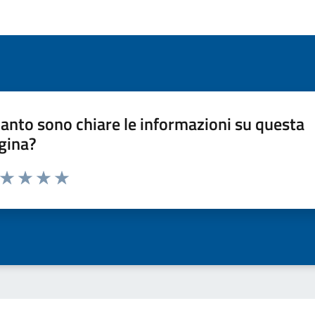
anto sono chiare le informazioni su questa
gina?
a da 1 a 5 stelle la pagina
ta 1 stelle su 5
Valuta 2 stelle su 5
Valuta 3 stelle su 5
Valuta 4 stelle su 5
Valuta 5 stelle su 5