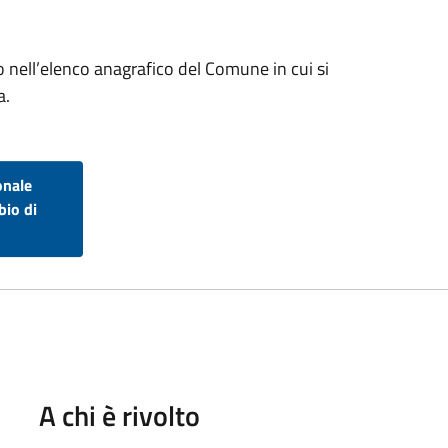
to nell’elenco anagrafico del Comune in cui si
a.
onale
bio di
A chi è rivolto