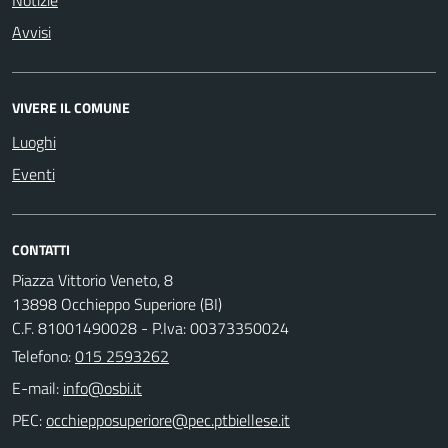
Avvisi
VIVERE IL COMUNE
Luoghi
Eventi
CONTATTI
Piazza Vittorio Veneto, 8
13898 Occhieppo Superiore (BI)
C.F. 81001490028 - P.Iva: 00373350024
Telefono:
015 2593262
E-mail:
PEC: