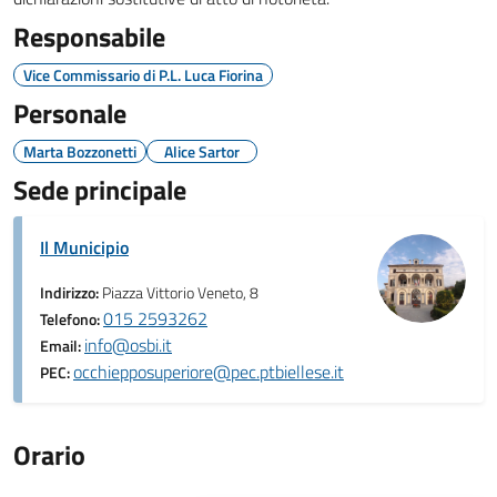
Responsabile
Vice Commissario di P.L. Luca Fiorina
Personale
Marta Bozzonetti
Alice Sartor
Sede principale
Il Municipio
Indirizzo:
Piazza Vittorio Veneto, 8
015 2593262
Telefono:
info@osbi.it
Email:
occhiepposuperiore@pec.ptbiellese.it
PEC:
Orario