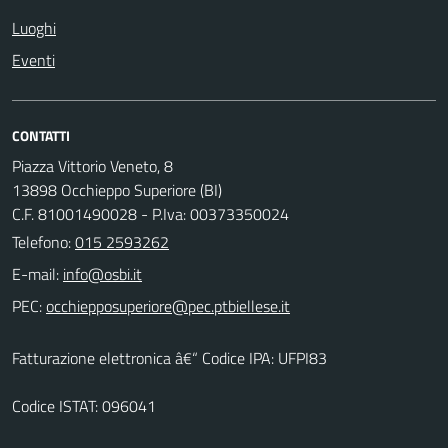
Luoghi
Eventi
CONTATTI
Piazza Vittorio Veneto, 8
13898 Occhieppo Superiore (BI)
C.F. 81001490028 - P.Iva: 00373350024
Telefono:
015 2593262
E-mail:
PEC:
Fatturazione elettronica â€“ Codice IPA: UFPI83
Codice ISTAT: 096041