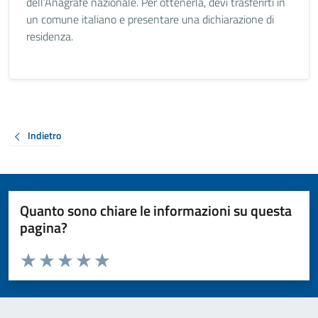
dell’Anagrafe nazionale. Per ottenerla, devi trasferirti in
un comune italiano e presentare una dichiarazione di
residenza.
Indietro
Quanto sono chiare le informazioni su questa
pagina?
Valuta da 1 a 5 stelle la pagina
Valuta 1 stelle su 5
Valuta 2 stelle su 5
Valuta 3 stelle su 5
Valuta 4 stelle su 5
Valuta 5 stelle su 5